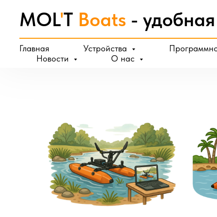
MOL
'
T
Boats
- удобная
Главная
Устройства
Программно
Новости
О нас