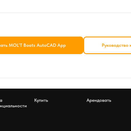
ать MOL’T Boats AutoCAD App
Руководство 
а
Купить
Арендовать
нциальности