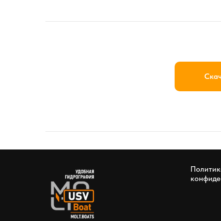
Скач
Политик
конфиде