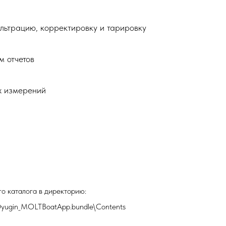
ильтрацию, корректировку и тарировку
м отчетов
х измерений
го каталога в директорию:
rDyugin_MOLTBoatApp.bundle\Contents